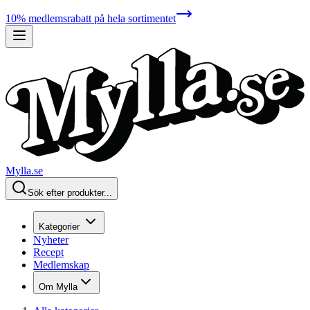
10% medlemsrabatt på hela sortimentet
Mylla.se
Sök efter produkter...
Kategorier
Nyheter
Recept
Medlemskap
Om Mylla