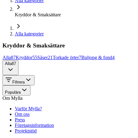
Alla kategorier
Kryddor & Smaksättare
Alla kategorier
Kryddor & Smaksättare
Alla
87
Kryddor
55
Såser
21
Torkade örter
7
Buljong & fond
4
Alla
87
Filtrera
Populära
Om Mylla
Varför Mylla?
Om oss
Press
Företagsinformation
Projektstöd