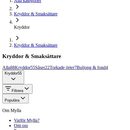
Alla kategorier
Kryddor & Smaksättare
Kryddor
Kryddor & Smaksättare
Kryddor & Smaksättare
Alla
88
Kryddor
55
Såser
22
Torkade örter
7
Buljong & fond
4
Kryddor
55
Filtrera
Populära
Om Mylla
Varför Mylla?
Om oss