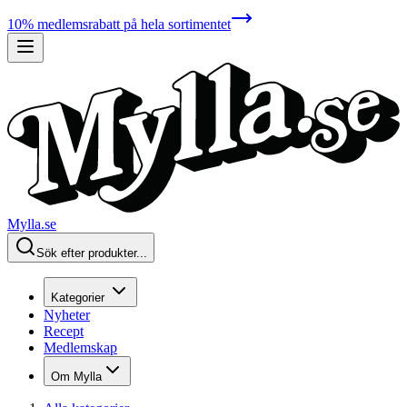
10% medlemsrabatt på hela sortimentet
Mylla.se
Sök efter produkter...
Kategorier
Nyheter
Recept
Medlemskap
Om Mylla