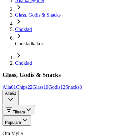
Alla kategorier
Glass, Godis & Snacks
Choklad
Chokladkakor
Choklad
Glass, Godis & Snacks
Alla
61
Chips
22
Glass
19
Godis
12
Snacks
8
Alla
61
Filtrera
Populära
Om Mylla