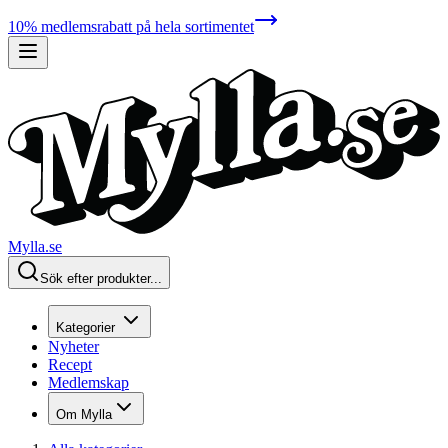
10% medlemsrabatt på hela sortimentet
Mylla.se
Sök efter produkter...
Kategorier
Nyheter
Recept
Medlemskap
Om Mylla