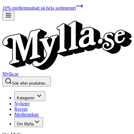
10% medlemsrabatt på hela sortimentet
Mylla.se
Sök efter produkter...
Kategorier
Nyheter
Recept
Medlemskap
Om Mylla