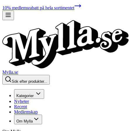
10% medlemsrabatt på hela sortimentet
Mylla.se
Sök efter produkter...
Kategorier
Nyheter
Recept
Medlemskap
Om Mylla