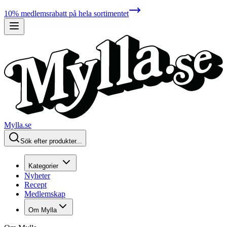
10% medlemsrabatt på hela sortimentet
Mylla.se
Sök efter produkter...
Kategorier
Nyheter
Recept
Medlemskap
Om Mylla