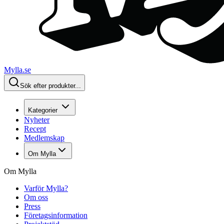
Mylla.se
Sök efter produkter...
Kategorier
Nyheter
Recept
Medlemskap
Om Mylla
Om Mylla
Varför Mylla?
Om oss
Press
Företagsinformation