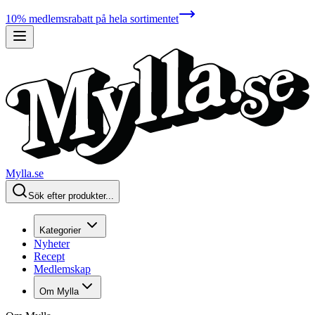
10% medlemsrabatt på hela sortimentet
Mylla.se
Sök efter produkter...
Kategorier
Nyheter
Recept
Medlemskap
Om Mylla