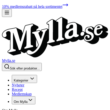
10% medlemsrabatt på hela sortimentet
Mylla.se
Sök efter produkter...
Kategorier
Nyheter
Recept
Medlemskap
Om Mylla