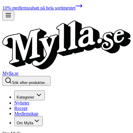
10% medlemsrabatt på hela sortimentet
Mylla.se
Sök efter produkter...
Kategorier
Nyheter
Recept
Medlemskap
Om Mylla