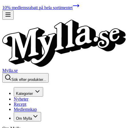
10% medlemsrabatt på hela sortimentet
Mylla.se
Sök efter produkter...
Kategorier
Nyheter
Recept
Medlemskap
Om Mylla