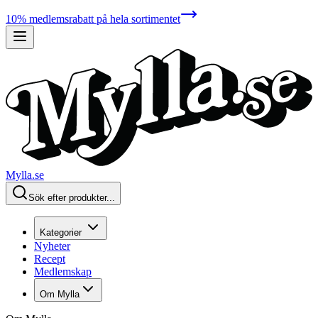
10% medlemsrabatt på hela sortimentet
Mylla.se
Sök efter produkter...
Kategorier
Nyheter
Recept
Medlemskap
Om Mylla