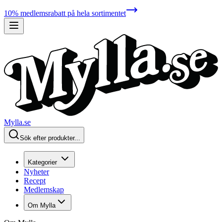
10% medlemsrabatt på hela sortimentet
Mylla.se
Sök efter produkter...
Kategorier
Nyheter
Recept
Medlemskap
Om Mylla