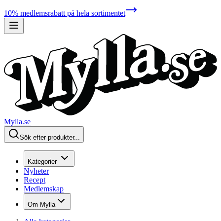
10% medlemsrabatt på hela sortimentet
Mylla.se
Sök efter produkter...
Kategorier
Nyheter
Recept
Medlemskap
Om Mylla