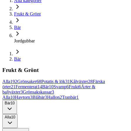
Alla kategorier
Frukt & Grönt
Bär
Jordgubbar
Bär
Frukt & Grönt
Alla
192
Grönsaker
68
Potatis & lök
31
Kålväxter
28
Färska
örter
21
Fermenterat
14
Bär
10
Svamp
6
Frukt
6
Ärter &
baljväxter
3
Grönsakskassar
3
Alla
10
Havtorn
3
Blåbär
3
Hallon
2
Tranbär
1
Bär
10
Alla
10