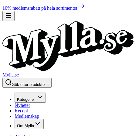
10% medlemsrabatt på hela sortimentet
Mylla.se
Sök efter produkter...
Kategorier
Nyheter
Recept
Medlemskap
Om Mylla