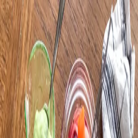
10% medlemsrabatt på hela sortimentet
Mylla.se
Sök efter produkter...
Kategorier
Nyheter
Recept
Medlemskap
Om Mylla