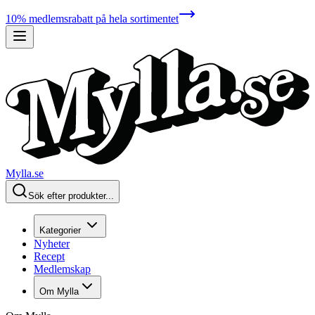
10% medlemsrabatt på hela sortimentet
Mylla.se
Sök efter produkter...
Kategorier
Nyheter
Recept
Medlemskap
Om Mylla