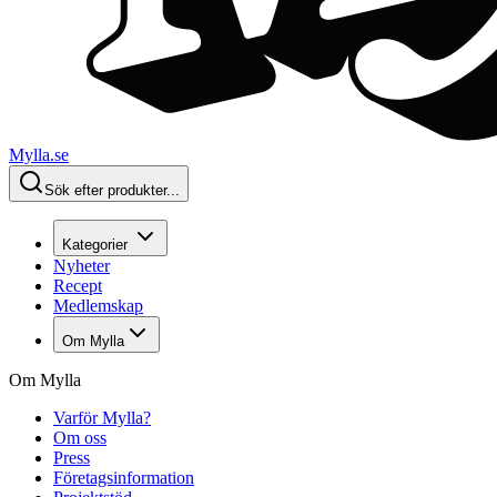
Mylla.se
Sök efter produkter...
Kategorier
Nyheter
Recept
Medlemskap
Om Mylla
Om Mylla
Varför Mylla?
Om oss
Press
Företagsinformation