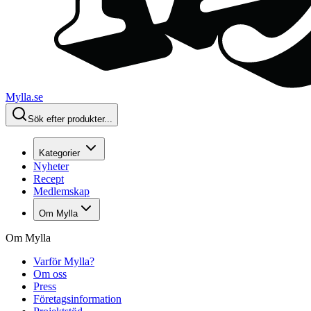
Mylla.se
Sök efter produkter...
Kategorier
Nyheter
Recept
Medlemskap
Om Mylla
Om Mylla
Varför Mylla?
Om oss
Press
Företagsinformation