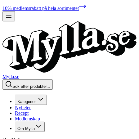
10% medlemsrabatt på hela sortimentet
Mylla.se
Sök efter produkter...
Kategorier
Nyheter
Recept
Medlemskap
Om Mylla