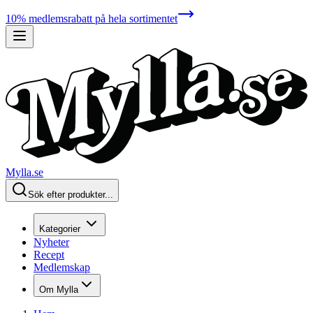
10% medlemsrabatt på hela sortimentet
Mylla.se
Sök efter produkter...
Kategorier
Nyheter
Recept
Medlemskap
Om Mylla