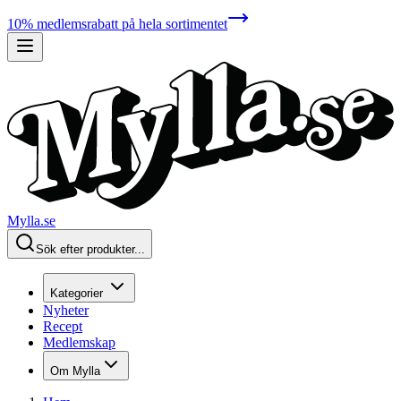
10% medlemsrabatt på hela sortimentet
Mylla.se
Sök efter produkter...
Kategorier
Nyheter
Recept
Medlemskap
Om Mylla