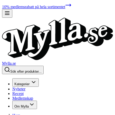
10% medlemsrabatt på hela sortimentet
Mylla.se
Sök efter produkter...
Kategorier
Nyheter
Recept
Medlemskap
Om Mylla