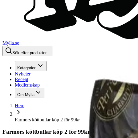
Mylla.se
Sök efter produkter...
Kategorier
Nyheter
Recept
Medlemskap
Om Mylla
Hem
Farmors köttbullar köp 2 för 99kr
Farmors köttbullar köp 2 för 99kr