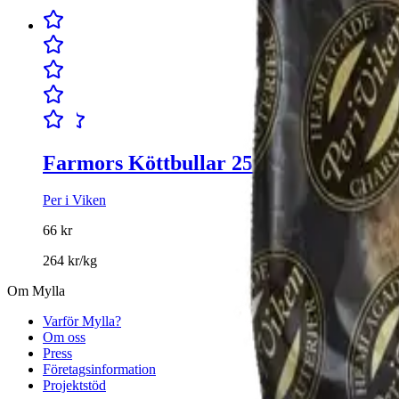
Farmors Köttbullar 250g
Per i Viken
66 kr
264 kr
/
kg
Om Mylla
Varför Mylla?
Om oss
Press
Företagsinformation
Projektstöd