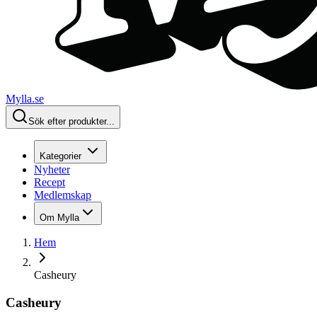
Mylla.se
Sök efter produkter...
Kategorier
Nyheter
Recept
Medlemskap
Om Mylla
Hem
Casheury
Casheury