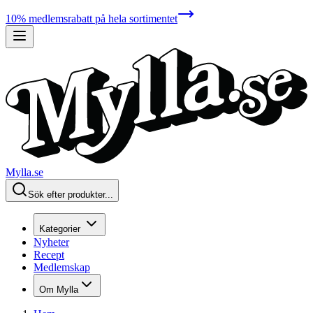
10% medlemsrabatt på hela sortimentet
Mylla.se
Sök efter produkter...
Kategorier
Nyheter
Recept
Medlemskap
Om Mylla