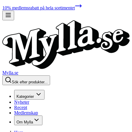
10% medlemsrabatt på hela sortimentet
Mylla.se
Sök efter produkter...
Kategorier
Nyheter
Recept
Medlemskap
Om Mylla