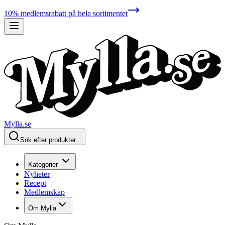
10% medlemsrabatt på hela sortimentet
Mylla.se
Sök efter produkter...
Kategorier
Nyheter
Recept
Medlemskap
Om Mylla